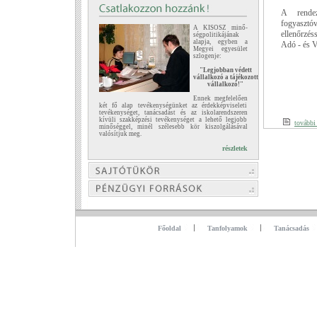
A rende
fogyasztó
A KISOSZ minő-
ellenőrzés
ségpolitikájának
alapja, egyben a
Adó - és V
Megyei egyesület
szlogenje:
"Legjobban védett
vállalkozó a tájékozott
vállalkozó!"
Ennek megfelelően
két fő alap tevékenységünket az érdekképviseleti
tevékenységet, tanácsadást és az iskolarendszeren
kívüli szakképzési tevékenységet a lehető legjobb
további
minőséggel, minél szélesebb kör kiszolgálásával
valósítjuk meg.
részletek
Főoldal
Tanfolyamok
Tanácsadás