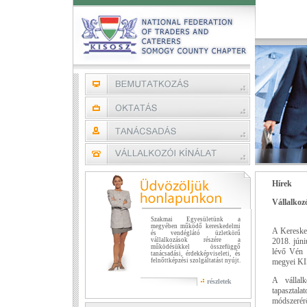
Hírek
Vállalkoz
Szakmai Egyesületünk a
megyében működő kereskedelmi
A Kereske
és vendéglátó üzletkörű
vállalkozások részére a
2018. júni
működésükkel összefüggő
lévő Vén 
tanácsadási, érdekképviseleti, és
felnőttképzési szolgáltatást nyújt.
megyei KI
A
válla
részletek
tapasztala
módszerérő